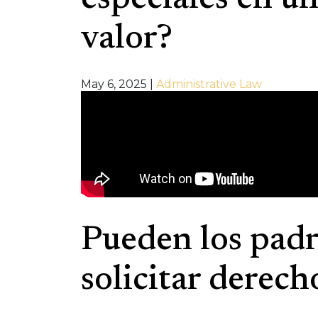
especiales en un
valor?
May 6, 2025
|
Administrative Law
Pueden los padr
solicitar derech