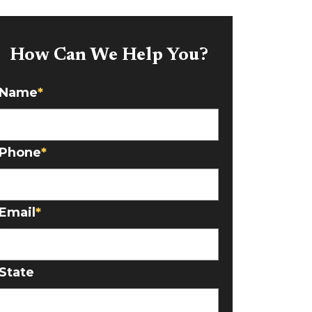
How Can We Help You?
Name
*
Phone
*
Email
*
State