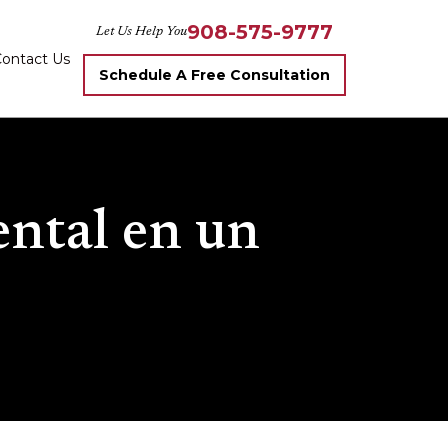
908-575-9777
Let Us Help You
ontact Us
Schedule A Free Consultation
ental en un