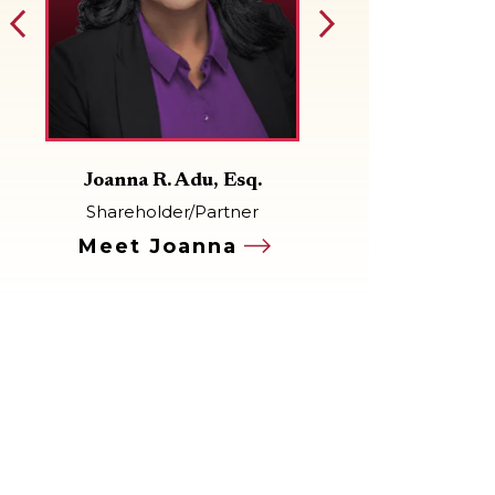
Joanna R. Adu, Esq.
Nicole L. 
Shareholder/Partner
Asso
Meet Joanna
Meet N