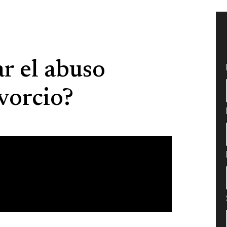
ry:
Español
r el abuso
vorcio?