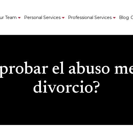
ur Team
Personal Services
Professional Services
Blog
C
probar el abuso m
divorcio?