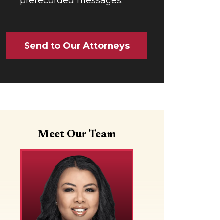
prerecorded messages.
Send to Our Attorneys
Meet Our Team