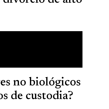
 divorcio de alto
es no biológicos
os de custodia?